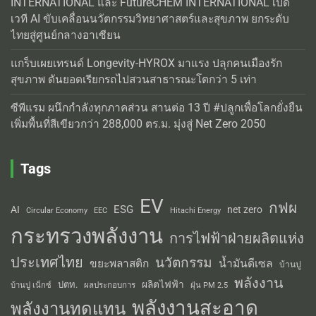
INTERNATIONAL และ FutureCHEM INTERNATIONAL เปิด
เวที AI ขับเคลื่อนนวัตกรรมวิทยาศาสตร์และสุขภาพ ยกระดับ
ไทยสู่ศูนย์กลางอาเซียน
แกร็บเผยเทรนด์ Longevity-HYROX มาแรง ปลุกคนเมืองรัก
สุขภาพ ดันยอดเรียกรถไปสวนสาธารณะโตกว่า 5 เท่า
ซีพีแรม ผนึกกำลังทุกภาคส่วน สานต่อ 13 ปี #ปลูกเพื่อโลกยั่งยืน
เพิ่มพื้นที่สีเขียวกว่า 288,000 ตร.ม. มุ่งสู่ Net Zero 2050
Tags
EV
กฟผ
ESG
AI
net zero
Circular Economy
EEC
Hitachi Energy
กระทรวงพลังงาน
การไฟฟ้าฝ่ายผลิตแห่ง
ประเทศไทย
นวัตกรรม
น้ำมันดีเซล
ขยะพลาสติก
บ้านปู
พลังงาน
ผลิตไฟฟ้า
ปตท.
ผลประกอบการ
บ้านปู เน็กซ์
ฝุ่น PM 2.5
พลังงานสะอาด
พลังงานทดแทน