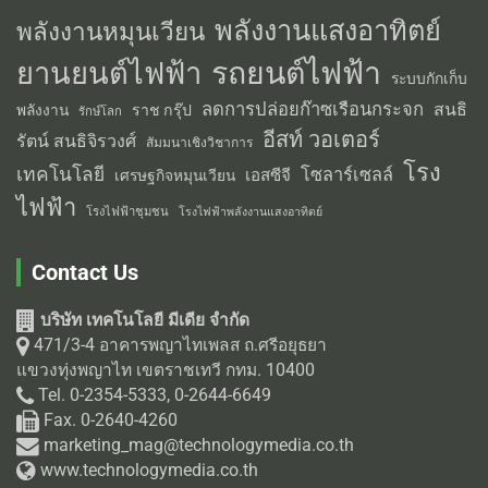
พลังงานแสงอาทิตย์
พลังงานหมุนเวียน
รถยนต์ไฟฟ้า
ยานยนต์ไฟฟ้า
ระบบกักเก็บ
ลดการปล่อยก๊าซเรือนกระจก
สนธิ
พลังงาน
ราช กรุ๊ป
รักษ์โลก
อีสท์ วอเตอร์
รัตน์ สนธิจิรวงศ์
สัมมนาเชิงวิชาการ
โรง
เทคโนโลยี
โซลาร์เซลล์
เอสซีจี
เศรษฐกิจหมุนเวียน
ไฟฟ้า
โรงไฟฟ้าชุมชน
โรงไฟฟ้าพลังงานแสงอาทิตย์
Contact Us
บริษัท เทคโนโลยี มีเดีย จำกัด
471/3-4 อาคารพญาไทเพลส ถ.ศรีอยุธยา
แขวงทุ่งพญาไท เขตราชเทวี กทม. 10400
Tel. 0-2354-5333, 0-2644-6649
Fax. 0-2640-4260
marketing_mag@technologymedia.co.th
www.technologymedia.co.th