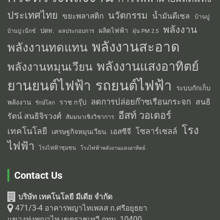
ประเทศไทย
นวัตกรรม
น้ำมันดีเซล
ขยะพลาสติก
บ้านปู
พลังงาน
ผลิตไฟฟ้า
ปตท.
ผลประกอบการ
บ้านปู เน็กซ์
ฝุ่น PM 2.5
พลังงานสะอาด
พลังงานทดแทน
พลังงานแสงอาทิตย์
พลังงานหมุนเวียน
รถยนต์ไฟฟ้า
ยานยนต์ไฟฟ้า
ระบบกักเก็บ
ลดการปล่อยก๊าซเรือนกระจก
สนธิ
พลังงาน
ราช กรุ๊ป
รักษ์โลก
อีสท์ วอเตอร์
รัตน์ สนธิจิรวงศ์
สัมมนาเชิงวิชาการ
โรง
เทคโนโลยี
โซลาร์เซลล์
เอสซีจี
เศรษฐกิจหมุนเวียน
ไฟฟ้า
โรงไฟฟ้าชุมชน
โรงไฟฟ้าพลังงานแสงอาทิตย์
Contact Us
บริษัท เทคโนโลยี มีเดีย จำกัด
471/3-4 อาคารพญาไทเพลส ถ.ศรีอยุธยา
แขวงทุ่งพญาไท เขตราชเทวี กทม. 10400