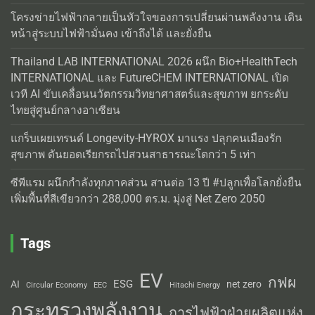
โครงข่ายไฟฟ้ากลายเป็นหัวใจของการเปลี่ยนผ่านพลังงาน เดิน
หน้าสู่ระบบไฟฟ้ามั่นคง เข้าถึงได้ และยั่งยืน
Thailand LAB INTERNATIONAL 2026 ผนึก Bio+HealthTech
INTERNATIONAL และ FutureCHEM INTERNATIONAL เปิด
เวที AI ขับเคลื่อนนวัตกรรมวิทยาศาสตร์และสุขภาพ ยกระดับ
ไทยสู่ศูนย์กลางอาเซียน
แกร็บเผยเทรนด์ Longevity-HYROX มาแรง ปลุกคนเมืองรัก
สุขภาพ ดันยอดเรียกรถไปสวนสาธารณะโตกว่า 5 เท่า
ซีพีแรม ผนึกกำลังทุกภาคส่วน สานต่อ 13 ปี #ปลูกเพื่อโลกยั่งยืน
เพิ่มพื้นที่สีเขียวกว่า 288,000 ตร.ม. มุ่งสู่ Net Zero 2050
Tags
EV
กฟผ
ESG
AI
net zero
Circular Economy
EEC
Hitachi Energy
กระทรวงพลังงาน
การไฟฟ้าฝ่ายผลิตแห่ง