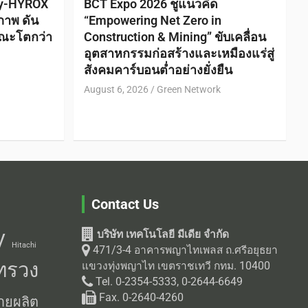
ty-HYROX
BCT Expo 2026 ชูแนวคิด
ภาพ ดัน
“Empowering Net Zero in
ณะโตกว่า
Construction & Mining” ขับเคลื่อน
อุตสาหกรรมก่อสร้างและเหมืองแร่สู่
สังคมคาร์บอนต่ำอย่างยั่งยืน
August 6, 2026
Green Network
Contact Us
บริษัท เทคโนโลยี มีเดีย จำกัด
V
Hitachi
471/3-4 อาคารพญาไทเพลส ถ.ศรีอยุธยา
ทรวง
แขวงทุ่งพญาไท เขตราชเทวี กทม. 10400
Tel. 0-2354-5333, 0-2644-6649
Fax. 0-2640-4260
ายผลิต