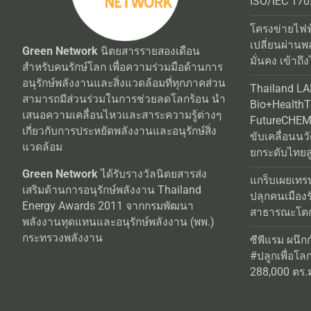
ISO/IEC 170
โครงข่ายไฟฟ
เปลี่ยนผ่านพ
Green Network
นิตยสารรายสองเดือน
มั่นคง เข้าถึง
สำหรับคนรักษ์โลก เพื่อความร่วมมือด้านการ
อนุรักษ์พลังงานและสิ่งแวดล้อมที่ทุกภาคส่วน
Thailand L
สามารถมีส่วนร่วมในการช่วยลดโลกร้อน นำ
Bio+Health
เสนอความเคลื่อนไหวและสาระความรู้ต่างๆ
FutureCHEM 
เกี่ยวกับการประหยัดพลังงานและอนุรักษ์สิ่ง
ขับเคลื่อนน
แวดล้อม
ยกระดับไทยสู
Green Network
ได้รับรางวัลนิตยสารส่ง
แกร็บเผยเทร
เสริมด้านการอนุรักษ์พลังงาน Thailand
ปลุกคนเมือง
Energy Awards 2011 จากกรมพัฒนา
สาธารณะโตกว
พลังงานทุดแทนและอนุรักษ์พลังงาน (พพ.)
กระทรวงพลังงาน
ซีพีแรม ผนึก
#ปลูกเพื่อโลกยั
288,000 ตร.ม.