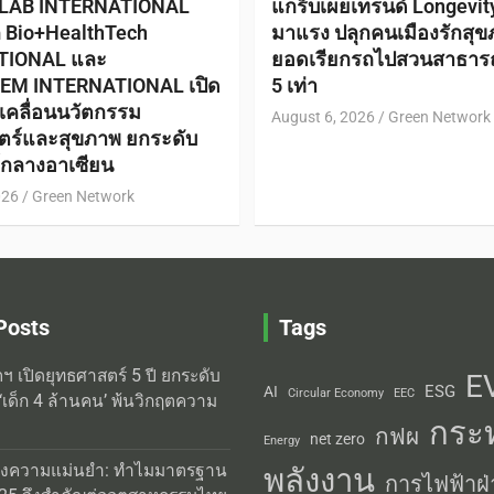
 LAB INTERNATIONAL
แกร็บเผยเทรนด์ Longevi
ก Bio+HealthTech
มาแรง ปลุกคนเมืองรักสุข
TIONAL และ
ยอดเรียกรถไปสวนสาธาร
EM INTERNATIONAL เปิด
5 เท่า
ับเคลื่อนนวัตกรรม
August 6, 2026
Green Network
ตร์และสุขภาพ ยกระดับ
ย์กลางอาเซียน
026
Green Network
Posts
Tags
ิตฯ เปิดยุทธศาสตร์ 5 ปี ยกระดับ
E
ESG
AI
Circular Economy
EEC
‘เด็ก 4 ล้านคน’ พ้นวิกฤตความ
กระ
กฟผ
net zero
Energy
่งความแม่นยำ: ทำไมมาตรฐาน
พลังงาน
การไฟฟ้าฝ่