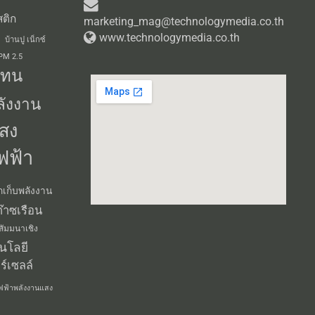
ติก
marketing_mag@technologymedia.co.th
www.technologymedia.co.th
บ้านปู เน็กซ์
 PM 2.5
แทน
ลังงาน
สง
ฟฟ้า
กเก็บพลังงาน
๊าซเรือน
สัมมนาเชิง
นโลยี
ร์เซลล์
ฟฟ้าพลังงานแสง