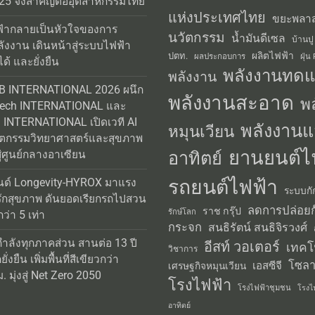
25 จึงสำคัญต่ออุตสาหกรรมไทย
แห่งประเทศไทย
ขยะพลาส
้ากลายเป็นหัวใจของการ
นวัตกรรม
น้ำมันดีเซล
บ้านปู
ลังงาน เดินหน้าสู่ระบบไฟฟ้า
ผลิตไฟฟ้า
ปตท.
ผลประกอบการ
ฝุ่น
ได้ และยั่งยืน
พลังงานทด
พลังงาน
AB INTERNATIONAL 2026 ผนึก
พลังงานสะอาด
พ
Tech INTERNATIONAL และ
INTERNATIONAL เปิดเวที AI
พลังงานแ
หมุนเวียน
วัตกรรมวิทยาศาสตร์และสุขภาพ
ยานยนต์ไ
อาทิตย์
่ศูนย์กลางอาเซียน
รถยนต์ไฟฟ้า
นด์ Longevity-HYROX มาแรง
ระบบกั
รักสุขภาพ ดันยอดเรียกรถไปสวน
ลดการปล่อยก
ราช กรุ๊ป
รักษ์โลก
่า 5 เท่า
กระจก
สนธิรัตน์ สนธิจิรวงศ์
กำลังทุกภาคส่วน สานต่อ 13 ปี
อีสท์ วอเตอร์
เทคโ
วิชาการ
่งยืน เพิ่มพื้นที่สีเขียวกว่า
โซลา
เอสซีจี
เศรษฐกิจหมุนเวียน
 มุ่งสู่ Net Zero 2050
โรงไฟฟ้า
โรงไฟฟ้าชุมชน
โรงไ
อาทิตย์