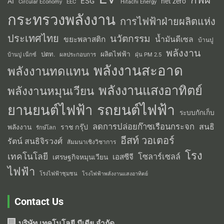
ESG
AI
net zero
Circular Economy
EEC
Hitachi Energy
กระทรวงพลังงาน
การไฟฟ้าฝ่ายผลิตแห่ง
ประเทศไทย
นวัตกรรม
น้ำมันดีเซล
ขยะพลาสติก
บ้านปู
พลังงาน
ผลิตไฟฟ้า
ปตท.
ผลประกอบการ
บ้านปู เน็กซ์
ฝุ่น PM 2.5
พลังงานสะอาด
พลังงานทดแทน
พลังงานแสงอาทิตย์
พลังงานหมุนเวียน
รถยนต์ไฟฟ้า
ยานยนต์ไฟฟ้า
ระบบกักเก็บ
ลดการปล่อยก๊าซเรือนกระจก
สนธิ
พลังงาน
ราช กรุ๊ป
รักษ์โลก
อีสท์ วอเตอร์
รัตน์ สนธิจิรวงศ์
สัมมนาเชิงวิชาการ
โรง
เทคโนโลยี
โซลาร์เซลล์
เอสซีจี
เศรษฐกิจหมุนเวียน
ไฟฟ้า
โรงไฟฟ้าชุมชน
โรงไฟฟ้าพลังงานแสงอาทิตย์
Contact Us
บริษัท เทคโนโลยี มีเดีย จำกัด