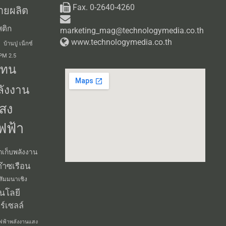
Fax. 0-2640-4260
ายผลิต
ติก
marketing_mag@technologymedia.co.th
www.technologymedia.co.th
บ้านปู เน็กซ์
 PM 2.5
แทน
ลังงาน
สง
ฟฟ้า
กเก็บพลังงาน
๊าซเรือน
สัมมนาเชิง
นโลยี
ร์เซลล์
ฟฟ้าพลังงานแสง