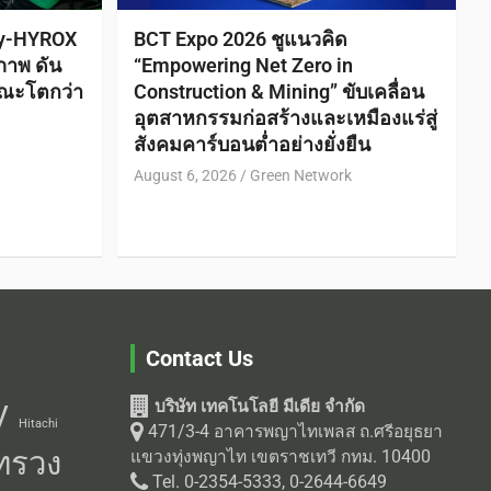
ty-HYROX
BCT Expo 2026 ชูแนวคิด
ภาพ ดัน
“Empowering Net Zero in
ณะโตกว่า
Construction & Mining” ขับเคลื่อน
อุตสาหกรรมก่อสร้างและเหมืองแร่สู่
สังคมคาร์บอนต่ำอย่างยั่งยืน
August 6, 2026
Green Network
Contact Us
บริษัท เทคโนโลยี มีเดีย จำกัด
V
Hitachi
471/3-4 อาคารพญาไทเพลส ถ.ศรีอยุธยา
ทรวง
แขวงทุ่งพญาไท เขตราชเทวี กทม. 10400
Tel. 0-2354-5333, 0-2644-6649