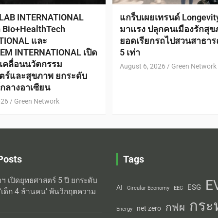
 LAB INTERNATIONAL
แกร็บเผยเทรนด์ Longevi
ก Bio+HealthTech
มาแรง ปลุกคนเมืองรักสุข
TIONAL และ
ยอดเรียกรถไปสวนสาธาร
EM INTERNATIONAL เปิด
5 เท่า
ับเคลื่อนนวัตกรรม
August 6, 2026
Green Network
ตร์และสุขภาพ ยกระดับ
ย์กลางอาเซียน
026
Green Network
Posts
Tags
ิตฯ เปิดยุทธศาสตร์ 5 ปี ยกระดับ
E
ESG
AI
Circular Economy
EEC
‘เด็ก 4 ล้านคน’ พ้นวิกฤตความ
กระ
กฟผ
net zero
Energy