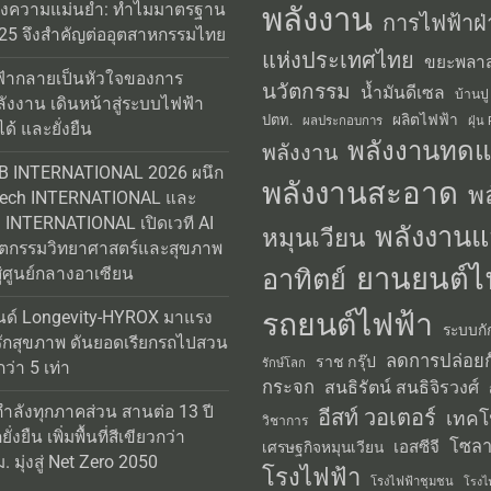
่งความแม่นยำ: ทำไมมาตรฐาน
พลังงาน
การไฟฟ้าฝ่
25 จึงสำคัญต่ออุตสาหกรรมไทย
แห่งประเทศไทย
ขยะพลาส
้ากลายเป็นหัวใจของการ
นวัตกรรม
น้ำมันดีเซล
บ้านปู
ลังงาน เดินหน้าสู่ระบบไฟฟ้า
ผลิตไฟฟ้า
ปตท.
ผลประกอบการ
ฝุ่น
ได้ และยั่งยืน
พลังงานทด
พลังงาน
AB INTERNATIONAL 2026 ผนึก
พลังงานสะอาด
พ
Tech INTERNATIONAL และ
INTERNATIONAL เปิดเวที AI
พลังงานแ
หมุนเวียน
วัตกรรมวิทยาศาสตร์และสุขภาพ
ยานยนต์ไ
อาทิตย์
่ศูนย์กลางอาเซียน
รถยนต์ไฟฟ้า
นด์ Longevity-HYROX มาแรง
ระบบกั
รักสุขภาพ ดันยอดเรียกรถไปสวน
ลดการปล่อยก
ราช กรุ๊ป
รักษ์โลก
่า 5 เท่า
กระจก
สนธิรัตน์ สนธิจิรวงศ์
กำลังทุกภาคส่วน สานต่อ 13 ปี
อีสท์ วอเตอร์
เทคโ
วิชาการ
่งยืน เพิ่มพื้นที่สีเขียวกว่า
โซลา
เอสซีจี
เศรษฐกิจหมุนเวียน
 มุ่งสู่ Net Zero 2050
โรงไฟฟ้า
โรงไฟฟ้าชุมชน
โรงไ