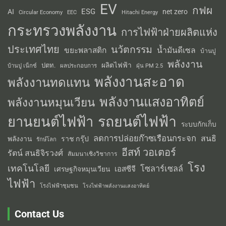
EV
กฟผ
ESG
AI
net zero
Circular Economy
EEC
Hitachi Energy
กระทรวงพลังงาน
การไฟฟ้าฝ่ายผลิตแห่ง
ประเทศไทย
นวัตกรรม
น้ำมันดีเซล
ขยะพลาสติก
บ้านปู
พลังงาน
ผลิตไฟฟ้า
ปตท.
ผลประกอบการ
บ้านปู เน็กซ์
ฝุ่น PM 2.5
พลังงานสะอาด
พลังงานทดแทน
พลังงานแสงอาทิตย์
พลังงานหมุนเวียน
รถยนต์ไฟฟ้า
ยานยนต์ไฟฟ้า
ระบบกักเก็บ
ลดการปล่อยก๊าซเรือนกระจก
สนธิ
พลังงาน
ราช กรุ๊ป
รักษ์โลก
อีสท์ วอเตอร์
รัตน์ สนธิจิรวงศ์
สัมมนาเชิงวิชาการ
โรง
เทคโนโลยี
โซลาร์เซลล์
เอสซีจี
เศรษฐกิจหมุนเวียน
ไฟฟ้า
โรงไฟฟ้าชุมชน
โรงไฟฟ้าพลังงานแสงอาทิตย์
Contact Us