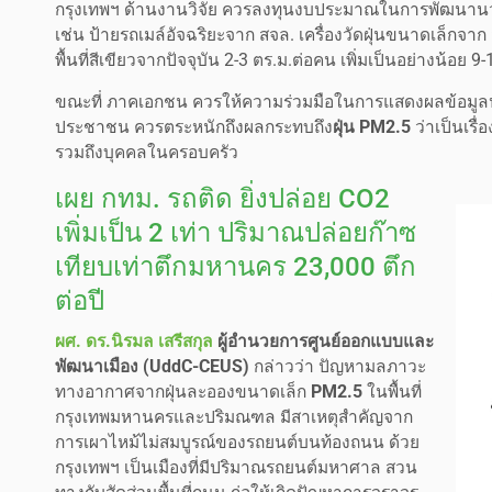
กรุงเทพฯ ด้านงานวิจัย ควรลงทุนงบประมาณในการพัฒนานวั
เช่น ป้ายรถเมล์อัจฉริยะจาก สจล. เครื่องวัดฝุ่นขนาดเล็กจา
พื้นที่สีเขียวจากปัจจุบัน 2-3 ตร.ม.ต่อคน เพิ่มเป็นอย่างน้อย 
ขณะที่ ภาคเอกชน ควรให้ความร่วมมือในการแสดงผลข้อมูล
ประชาชน ควรตระหนักถึงผลกระทบถึง
ฝุ่น PM2.5
ว่าเป็นเรื
รวมถึงบุคคลในครอบครัว
เผย กทม. รถติด ยิ่งปล่อย CO2
เพิ่มเป็น 2 เท่า ปริมาณปล่อยก๊าซ
เทียบเท่าตึกมหานคร 23,000 ตึก
ต่อปี
ผศ. ดร.นิรมล เสรีสกุล
ผู้อำนวยการศูนย์ออกแบบและ
พัฒนาเมือง (UddC-CEUS)
กล่าวว่า ปัญหามลภาวะ
ทางอากาศจากฝุ่นละอองขนาดเล็ก
PM2.5
ในพื้นที่
กรุงเทพมหานครและปริมณฑล มีสาเหตุสำคัญจาก
การเผาไหม้ไม่สมบูรณ์ของรถยนต์บนท้องถนน ด้วย
กรุงเทพฯ เป็นเมืองที่มีปริมาณรถยนต์มหาศาล สวน