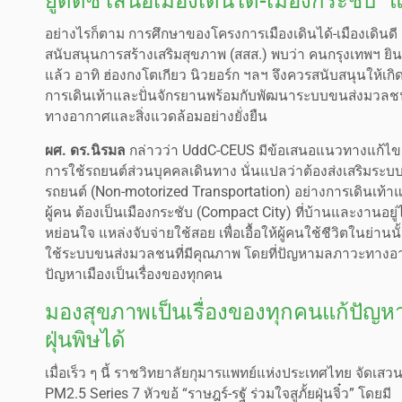
ยูดีดีซี เสนอเมืองเดินได้-เมืองกระชับ” 
อย่างไรก็ตาม การศึกษาของโครงการเมืองเดินได้-เมืองเดิน
สนับสนุนการสร้างเสริมสุขภาพ (สสส.) พบว่า คนกรุงเทพฯ ยินด
แล้ว อาทิ ฮ่องกงโตเกียว นิวยอร์ก ฯลฯ จึงควรสนับสนุนให้เกิดก
การเดินเท้าและปั่นจักรยานพร้อมกับพัฒนาระบบขนส่งมว
ทางอากาศและสิ่งแวดล้อมอย่างยั่งยืน
ผศ. ดร.นิรมล
กล่าวว่า UddC-CEUS มีข้อเสนอแนวทางแก้ไ
การใช้รถยนต์ส่วนบุคคลเดินทาง นั่นแปลว่าต้องส่งเสริมระบบข
รถยนต์ (Non-motorized Transportation) อย่างการเดินเท้า
ผู้คน ต้องเป็นเมืองกระชับ (Compact City) ที่บ้านและงานอยู่
หย่อนใจ แหล่งจับจ่ายใช้สอย เพื่อเอื้อให้ผู้คนใช้ชีวิตในย่าน
ใช้ระบบขนส่งมวลชนที่มีคุณภาพ โดยที่ปัญหามลภาวะทางอากาศ
ปัญหาเมืองเป็นเรื่องของทุกคน
มองสุขภาพเป็นเรื่องของทุกคนแก้ปัญห
ฝุ่นพิษได้
เมื่อเร็ว ๆ นี้ ราชวิทยาลัยกุมารแพทย์แห่งประเทศไทย จัดเสว
PM2.5 Series 7 หัวขอ้ “ราษฎร์-รฐั ร่วมใจสูภั้ยฝุ่นจิ๋ว” โดยมี