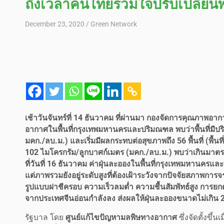
ถึงเวลาคนไทยร่วมใจปรับเปลี่ยนพฤ
December 23, 2020
Green Network
เช้าวันจันทร์ที่ 14 ธันวาคม ที่ผ่านมา กองจัดการคุณภา
อากาศในพื้นที่กรุงเทพมหานครและปริมณฑล พบว่าพื้นที่มีป
มคก./ลบ.ม.) และเริ่มมีผลกระทบต่อสุขภาพถึง 56 พื้นที่ (พื้นท
102 ไมโครกรัม/ลูกบาศก์เมตร (มคก./ลบ.ม.) พบว่าเกินมาตรฐ
ที่วันที่ 16 ธันวาคม ค่าฝุ่นละอองในพื้นที่กรุงเทพมหานครแ
แต่ภาพรวมยังอยู่ระดับสูงที่ต้องเฝ้าระวังจากปัจจัยสภาพก
รูปแบบฝาชีครอบ ความเร็วลมต่ำ ความชื้นสัมพัทธ์สูง การย
จากประเทศจีนอ่อนกำลังลง ส่งผลให้ฝุ่นละอองขนาดไม่เกิน
รัฐบาล โดย
ศูนย์แก้ไขปัญหามลพิษทางอากาศ
ซึ่งจัดตั้งขึ้