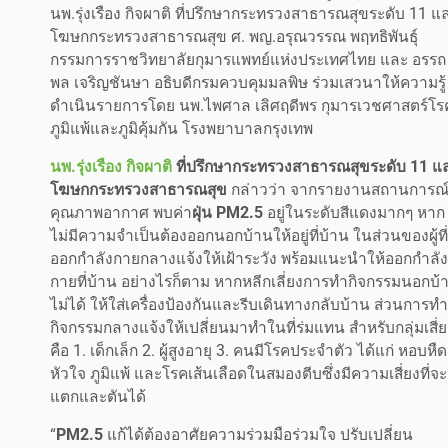
นพ.รุ่งเรือง กิจผาติ ที่ปรึกษากระทรวงสาธารณสุขระดับ 11 แ
โฆษกกระทรวงสาธารณสุข ศ. พญ.อรุณวรรณ พฤทธิพันธุ์
กรรมการราชวิทยาลัยกุมารแพทย์แห่งประเทศไทย และ อรรถ
พล เจริญชันษา อธิบดีกรมควบคุมมลพิษ ร่วมเสวนาให้ความรู้
ดำเนินรายการโดย นพ.ไพศาล เลิศฤดีพร กุมารเวชศาสตร์โร
ภูมิแพ้และภูมิคุ้มกัน โรงพยาบาลกรุงเทพ
นพ.รุ่งเรือง กิจผาติ
ที่ปรึกษากระทรวงสาธารณสุขระดับ 11 แ
โฆษกกระทรวงสาธารณสุข
กล่าวว่า จากรายงานสถานการณ
คุณภาพอากาศ พบค่า
ฝุ่น PM2.5
อยู่ในระดับสีแดงมากๆ หาก
ไม่มีความจำเป็นต้องออกนอกบ้านให้อยู่ที่บ้าน ในส่วนของผู้ที่
ออกกำลังกายกลางแจ้งให้เฝ้าระวัง พร้อมแนะนำให้ออกกำลัง
กายที่บ้าน อย่างไรก็ตาม หากหลีกเลี่ยงการทำกิจกรรมนอกบ้
ไม่ได้ ให้ใส่เครื่องป้องกันและรีบเดินทางกลับบ้าน ส่วนการทำ
กิจกรรมกลางแจ้งให้เปลี่ยนมาทำในที่ร่มแทน สำหรับกลุ่มเสี่
คือ 1. เด็กเล็ก 2. ผู้สูงอายุ 3. คนมีโรคประจำตัว ได้แก่ หอบหืด
หัวใจ ภูมิแพ้ และโรคเส้นเลือดในสมองตีบซึ่งมีความเสี่ยงที่จะ
แตกและตันได้
“
PM2.5
แก้ได้ต้องอาศัยความร่วมมือร่วมใจ ปรับเปลี่ยน