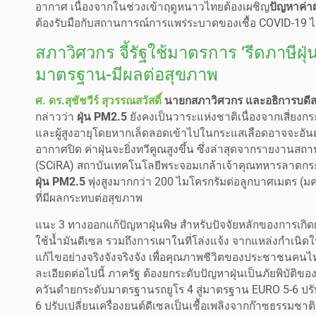
อากาศ เนื่องจากในช่วงเข้าฤดูหนาวไทยต้องเผชิญ
ปัญหาค่าฝ
ต้องรับมือกับสถานการณ์การแพร่ระบาดของเชื้อ COVID-19 
สภาวิศวกร จี้รัฐใช้มาตรการ ‘รีดภาษีฝุ่
มาตรฐาน-มีผลต่อสุขภาพ
ศ. ดร.สุชัชวีร์ สุวรรณสวัสดิ์
นายกสภาวิศวกร และอธิการบดีส
กล่าวว่า
ฝุ่น PM2.5
ยังคงเป็นวาระแห่งชาติเนื่องจากเสี่ยงกร
และผู้สูงอายุโดยหากเล็ดลอดเข้าไปในกระแสเลือดอาจจะอันตราย
อากาศปิด ค่าฝุ่นจะยิ่งทวีคูณสูงขึ้น ซึ่งล่าสุดจากรายงาน
(SCiRA) สถาบันเทคโนโลยีพระจอมเกล้าเจ้าคุณทหารลาดกระบั
ฝุ่น PM2.5
พุ่งสูงมากกว่า 200 ไมโครกรัมต่อลูกบาศเมตร (มคก
ที่มีผลกระทบต่อสุขภาพ
แนะ 3 ทางออกแก้ปัญหาฝุ่นพิษ สำหรับปัจจัยหลักของการเกิดฝุ
ใช้น้ำมันดีเซล รวมถึงการเผาในที่โล่งแจ้ง จากแหล่งกำเนิดใ
แก้ไขอย่างจริงจังจริงจัง เพื่อคุณภาพชีวิตของประชาชนคนไ
ละเอียดต่อไปนี้ ภาครัฐ ต้องยกระดับปัญหาฝุ่นเป็นภัยพิบั
ควันดำยกระดับมาตรฐานรถยูโร 4 สู่มาตรฐาน EURO 5-6 ปรับ
6 ปรับเปลี่ยนเครื่องยนต์ดีเซลเป็นเชื้อเพลิงจากก๊าซธรรมชา