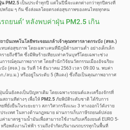
ุ่น PM2.5
เป็นประจำทุกปี แต่ในปีนี้จะแตกต่างกว่าทุกปีตรงที่
ไปพร้อม ๆ กัน ซึ่งส่งผลโดยตรงต่อสุขภาพของคนไทยทุกคน
นรถยนต์’ หลังพบค่าฝุ่น PM2.5 เกิน
ถาบันเทคโนโลยีพระจอมเกล้าเจ้าคุณทหารลาดกระบัง (สจล.)
ะทบต่อสุขภาพ โดยเฉพาะคนที่มีภูมิต้านทานต่ำ อย่างเด็กเล็ก
ถึงชีวิต ซึ่งมีพิษร้ายเทียบเท่าควันบุหรี่โดยเฉพาะช่วง
สถานการณ์คุณภาพอากาศ โดยสำนักวิจัยนวัตกรรมเมืองอัจฉริยะ
ง (สจล.) ณ วันที่ 14 ธันวาคม 2563 เวลา 09.00 น. พบค่า
./ลบ.ม.) หรืออยู่ในระดับ 5 (สีแดง) ซึ่งถือเป็นคุณภาพอากาศ
่นนั้นยังคงเป็นปัญหาเดิม โดยเฉพาะรถยนต์และเครื่องจักรที่
นสถานทีต่างๆ เพื่อให้
PM2.5
ภัยพิบัติระดับชาติ ได้รับการ
ทยที่ยั่งยืนในระยะยาว สภาวิศวกรจึงแนะ 3 ทางออกไว้ดังราย
ติของประเทศ ในทางด้านกฎหมาย ผ่านการเก็บภาษีรถยนต์ปล่อย
ค่ามาตรฐานน้ำมันเพื่อสามารถใช้งานกับเครื่องยนต์ EURO 5-
ติ หรือพลังงานไฟฟ้า รวมถึงจำกัดปริมาณรถบรรทุกในพื้นที่