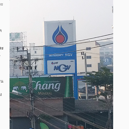
ละ
ค
ละ
์
าน
ยง