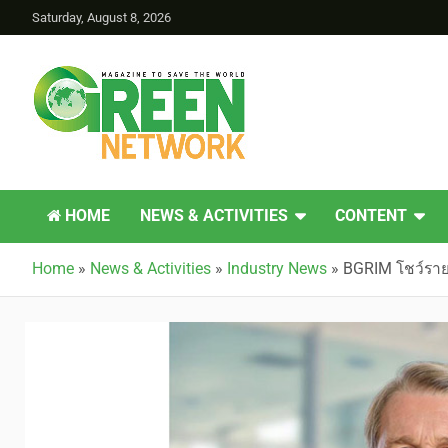
Saturday, August 8, 2026
Green Network
HOME
NEWS & ACTIVITIES
CONTENT
Home
»
News & Activities
»
Industry News
»
BGRIM โชว์รายไ