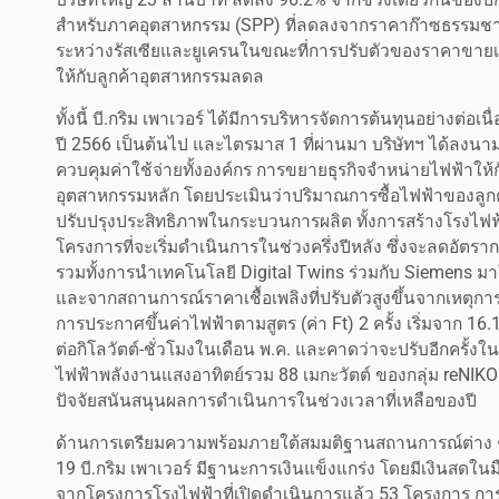
สำหรับภาคอุตสาหกรรม (SPP) ที่ลดลงจากราคาก๊าซธรรมชาติ
ระหว่างรัสเซียและยูเครนในขณะที่การปรับตัวของราคาขายเป
ให้กับลูกค้าอุตสาหกรรมลดล
ทั้งนี้ บี.กริม เพาเวอร์ ได้มีการบริหารจัดการต้นทุนอย่างต่
ปี 2566 เป็นต้นไป และไตรมาส 1 ที่ผ่านมา บริษัทฯ ได้ลง
ควบคุมค่าใช้จ่ายทั้งองค์กร การขยายธุรกิจจำหน่ายไฟฟ้าให้
อุตสาหกรรมหลัก โดยประเมินว่าปริมาณการซื้อไฟฟ้าของลูก
ปรับปรุงประสิทธิภาพในกระบวนการผลิต ทั้งการสร้างโรงไฟ
โครงการที่จะเริ่มดำเนินการในช่วงครึ่งปีหลัง ซึ่งจะลดอ
รวมทั้งการนำเทคโนโลยี Digital Twins ร่วมกับ Siemens มา
และจากสถานการณ์ราคาเชื้อเพลิงที่ปรับตัวสูงขึ้นจากเหตุกา
การประกาศขึ้นค่าไฟฟ้าตามสูตร (ค่า Ft) 2 ครั้ง เริ่มจาก 16.
ต่อกิโลวัตต์-ชั่วโมงในเดือน พ.ค. และคาดว่าจะปรับอีกครั้ง
ไฟฟ้าพลังงานแสงอาทิตย์รวม 88 เมกะวัตต์ ของกลุ่ม reNIK
ปัจจัยสนันสนุนผลการดำเนินการในช่วงเวลาที่เหลือของปี
ด้านการเตรียมความพร้อมภายใต้สมมติฐานสถานการณ์ต่าง 
19 บี.กริม เพาเวอร์ มีฐานะการเงินแข็งแกร่ง โดยมีเงินสดในมื
จากโครงการโรงไฟฟ้าที่เปิดดำเนินการแล้ว 53 โครงการ การได