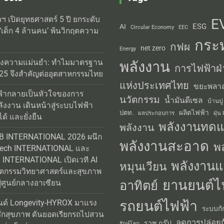
ิตฯ เปิดยุทธศาสตร์ 5 ปี ยกระดับ
E
ESG
AI
Circular Economy
EEC
‘เด็ก 4 ล้านคน’ พ้นวิกฤตความ
กระ
กฟผ
net zero
Energy
่งความแม่นยำ: ทำไมมาตรฐาน
พลังงาน
การไฟฟ้าฝ่
25 จึงสำคัญต่ออุตสาหกรรมไทย
แห่งประเทศไทย
ขยะพลาส
้ากลายเป็นหัวใจของการ
นวัตกรรม
น้ำมันดีเซล
บ้านปู
ลังงาน เดินหน้าสู่ระบบไฟฟ้า
ผลิตไฟฟ้า
ปตท.
ผลประกอบการ
ฝุ่น
ได้ และยั่งยืน
พลังงานทด
พลังงาน
AB INTERNATIONAL 2026 ผนึก
พลังงานสะอาด
พ
Tech INTERNATIONAL และ
INTERNATIONAL เปิดเวที AI
พลังงานแ
หมุนเวียน
วัตกรรมวิทยาศาสตร์และสุขภาพ
ยานยนต์ไ
อาทิตย์
่ศูนย์กลางอาเซียน
รถยนต์ไฟฟ้า
นด์ Longevity-HYROX มาแรง
ระบบกั
รักสุขภาพ ดันยอดเรียกรถไปสวน
ลดการปล่อยก
ราช กรุ๊ป
รักษ์โลก