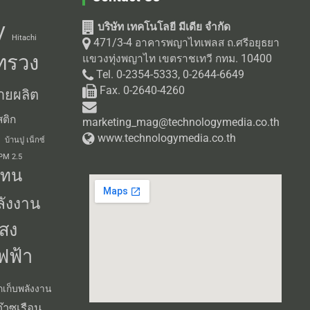
บริษัท เทคโนโลยี มีเดีย จำกัด
V
Hitachi
471/3-4 อาคารพญาไทเพลส ถ.ศรีอยุธยา
ทรวง
แขวงทุ่งพญาไท เขตราชเทวี กทม. 10400
Tel. 0-2354-5333, 0-2644-6649
Fax. 0-2640-4260
ายผลิต
ติก
marketing_mag@technologymedia.co.th
www.technologymedia.co.th
บ้านปู เน็กซ์
 PM 2.5
แทน
ลังงาน
สง
ฟฟ้า
กเก็บพลังงาน
๊าซเรือน