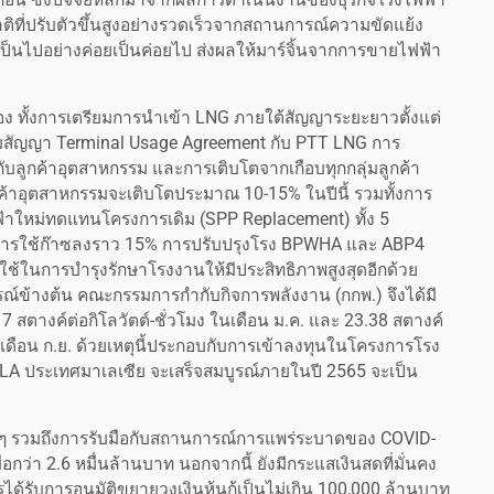
ที่ปรับตัวขึ้นสูงอย่างรวดเร็วจากสถานการณ์ความขัดแย้ง
็นไปอย่างค่อยเป็นค่อยไป ส่งผลให้มาร์จิ้นจากการขายไฟฟ้า
อเนื่อง ทั้งการเตรียมการนำเข้า LNG ภายใต้สัญญาระยะยาวตั้งแต่
นามสัญญา Terminal Usage Agreement กับ PTT LNG การ
กับลูกค้าอุตสาหกรรม และการเติบโตจากเกือบทุกกลุ่มลูกค้า
ค้าอุตสาหกรรมจะเติบโตประมาณ 10-15% ในปีนี้ รวมทั้งการ
ฟ้าใหม่ทดแทนโครงการเดิม (SPP Replacement) ทั้ง 5
ัตราการใช้ก๊าซลงราว 15% การปรับปรุงโรง BPWHA และ ABP4
ใช้ในการบำรุงรักษาโรงงานให้มีประสิทธิภาพสูงสุดอีกด้วย
รณ์ข้างต้น คณะกรรมการกำกับกิจการพลังงาน (กกพ.) จึงได้มี
17 สตางค์ต่อกิโลวัตต์-ชั่วโมง ในเดือน ม.ค. และ 23.38 สตางค์
ในเดือน ก.ย. ด้วยเหตุนี้ประกอบกับการเข้าลงทุนในโครงการโรง
OLA ประเทศมาเลเซีย จะเสร็จสมบูรณ์ภายในปี 2565 จะเป็น
ๆ รวมถึงการรับมือกับสถานการณ์การแพร่ระบาดของ COVID-
อกว่า 2.6 หมื่นล้านบาท นอกจากนี้ ยังมีกระแสเงินสดที่มั่นคง
้รับการอนุมัติขยายวงเงินหุ้นกู้เป็นไม่เกิน 100,000 ล้านบาท