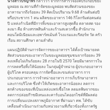
นางสาวปรีญาพร
กล่าวว่า จากการสำรวจองค์ประกอบขยะ
มูลฝอย ณ สถานที่กำจัดขยะมูลฝอย พบสัดส่วนของขยะ
อาหารมากถึงร้อยละ 39 คิดเป็นปริมาณ 9.68 ล้านตันต่อปี
หรือประชากร 1 คน ผลิตขยะอาหาร 146 กิโลกรัมต่อคนต่อ
ปี แหล่งกำเนิดที่มีการทิ้งขยะอาหารสูงสุดคือ ตลาดสด รอง
ลงมา คือ ห้างสรรพสินค้าและร้านสะดวกซื้อ สำนักงาน
คอนโดมิเนียมและอพาร์ทเม้นท์ โรงแรมและรีสอร์ท วัด ครัว
เรือน สถานศึกษา ตามลำดับ
แผนปฏิบัติด้านการจัดการขยะอาหารฯ ได้ตั้งเป้าหมายลด
สัดส่วนของขยะอาหารในขยะมูลฝอยชุมชนจากร้อยละ 39
ลงเหลือไม่เกินร้อยละ 28 ภายในปี 2570 โดยมีมาตรการใน
การลดหรือทิ้งให้น้อยลง ในกลุ่มผู้จำหน่าย ผู้ประกอบอาหาร
ผู้บริโภค ครอบคลุม การจัดซื้อและขนส่งอาหาร การ
ประกอบอาหาร การจำหน่ายอาหาร การเก็บรักษาอาหาร
และการบริโภค ซึ่งทำให้เกิดขยะอาหารน้อยลง ลดการ
ตกค้างของขยะที่เป็นแหล่งแพร่เชื้อโรค ลดมลพิษจากขยะ
ลดการปล่อยก๊าซมีเทนและคาร์บอนไดออกไซด์ที่มีผลต่อ
การเปลี่ยนแปลงสภาพภูมิอากาศ ที่ผ่านมา คพ. ได้ขับ
เคลื่อนดำเนินงานร่วมกับหน่วยงานที่เกี่ยวข้องทั้งภาครัฐ