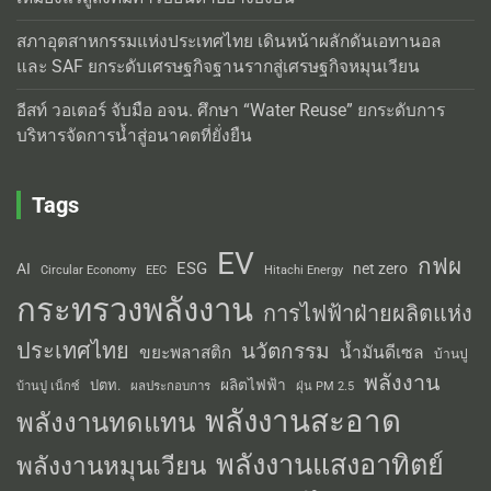
สภาอุตสาหกรรมแห่งประเทศไทย เดินหน้าผลักดันเอทานอล
และ SAF ยกระดับเศรษฐกิจฐานรากสู่เศรษฐกิจหมุนเวียน
อีสท์ วอเตอร์ จับมือ อจน. ศึกษา “Water Reuse” ยกระดับการ
บริหารจัดการน้ำสู่อนาคตที่ยั่งยืน
Tags
EV
กฟผ
ESG
AI
net zero
Circular Economy
EEC
Hitachi Energy
กระทรวงพลังงาน
การไฟฟ้าฝ่ายผลิตแห่ง
ประเทศไทย
นวัตกรรม
น้ำมันดีเซล
ขยะพลาสติก
บ้านปู
พลังงาน
ผลิตไฟฟ้า
ปตท.
ผลประกอบการ
บ้านปู เน็กซ์
ฝุ่น PM 2.5
พลังงานสะอาด
พลังงานทดแทน
พลังงานแสงอาทิตย์
พลังงานหมุนเวียน