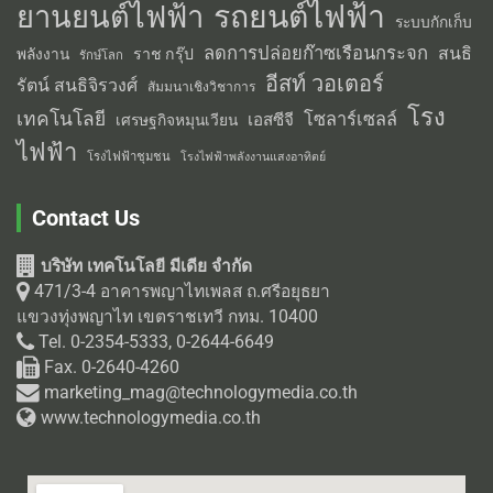
รถยนต์ไฟฟ้า
ยานยนต์ไฟฟ้า
ระบบกักเก็บ
ลดการปล่อยก๊าซเรือนกระจก
สนธิ
พลังงาน
ราช กรุ๊ป
รักษ์โลก
อีสท์ วอเตอร์
รัตน์ สนธิจิรวงศ์
สัมมนาเชิงวิชาการ
โรง
เทคโนโลยี
โซลาร์เซลล์
เอสซีจี
เศรษฐกิจหมุนเวียน
ไฟฟ้า
โรงไฟฟ้าชุมชน
โรงไฟฟ้าพลังงานแสงอาทิตย์
Contact Us
บริษัท เทคโนโลยี มีเดีย จำกัด
471/3-4 อาคารพญาไทเพลส ถ.ศรีอยุธยา
แขวงทุ่งพญาไท เขตราชเทวี กทม. 10400
Tel. 0-2354-5333, 0-2644-6649
Fax. 0-2640-4260
marketing_mag@technologymedia.co.th
www.technologymedia.co.th