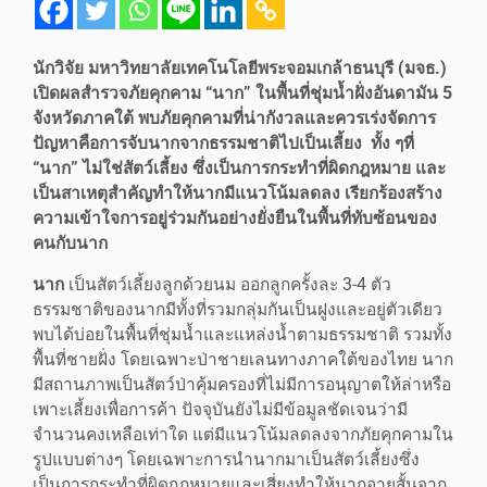
นักวิจัย มหาวิทยาลัยเทคโนโลยีพระจอมเกล้าธนบุรี (มจธ.)
เปิดผลสำรวจภัยคุกคาม “นาก” ในพื้นที่ชุ่มน้ำฝั่งอันดามัน 5
จังหวัดภาคใต้ พบภัยคุกคามที่น่ากังวลและควรเร่งจัดการ
ปัญหาคือการจับนากจากธรรมชาติไปเป็นเลี้ยง ทั้ง ๆที่
“นาก” ไม่ใช่สัตว์เลี้ยง ซึ่งเป็นการกระทำที่ผิดกฎหมาย และ
เป็นสาเหตุสำคัญทำให้นากมีแนวโน้มลดลง เรียกร้องสร้าง
ความเข้าใจการอยู่ร่วมกันอย่างยั่งยืนในพื้นที่ทับซ้อนของ
คนกับนาก
นาก
เป็นสัตว์เลี้ยงลูกด้วยนม ออกลูกครั้งละ 3-4 ตัว
ธรรมชาติของนากมีทั้งที่รวมกลุ่มกันเป็นฝูงและอยู่ตัวเดียว
พบได้บ่อยในพื้นที่ชุ่มน้ำและแหล่งน้ำตามธรรมชาติ รวมทั้ง
พื้นที่ชายฝั่ง โดยเฉพาะป่าชายเลนทางภาคใต้ของไทย นาก
มีสถานภาพเป็นสัตว์ป่าคุ้มครองที่ไม่มีการอนุญาตให้ล่าหรือ
เพาะเลี้ยงเพื่อการค้า ปัจจุบันยังไม่มีข้อมูลชัดเจนว่ามี
จำนวนคงเหลือเท่าใด แต่มีแนวโน้มลดลงจากภัยคุกคามใน
รูปแบบต่างๆ โดยเฉพาะการนำนากมาเป็นสัตว์เลี้ยงซึ่ง
เป็นการกระทำที่ผิดกฎหมายและเสี่ยงทำให้นากอายุสั้นจาก