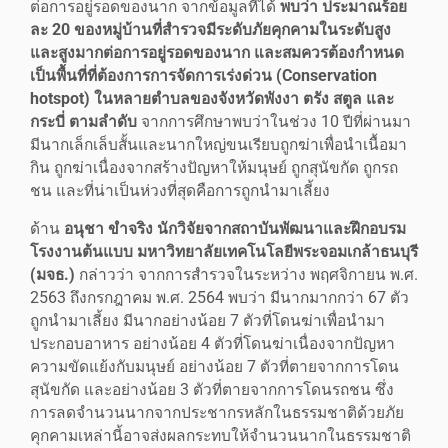
ต่อการอยู่รอดของนาก จากข้อมูลที่ได้
พบว่า ประมาณร้อย
ละ 20 ของหมู่บ้านที่สำรวจมีระดับภัยคุกคามในระดับสูง
และสูงมากต่อการอยู่รอดของนาก และสมควรต้องกำหนด
เป็นพื้นที่ที่ต้องการการจัดการเร่งด่วน (Conservation
hotspot) ในหลายตำบลของจังหวัดพังงา ตรัง สตูล และ
กระบี่ ตามลำดับ
จากการศึกษาพบว่าในช่วง 10 ปีที่ผ่านมา
มีนากเล็กเล็บสั้นและนากใหญ่ขนเรียบถูกฆ่าเพื่อนำเนื้อมา
กิน ถูกฆ่าเนื่องจากสร้างปัญหาให้มนุษย์ ถูกสุนัขกัด ถูกรถ
ชน และที่น่าเป็นห่วงที่สุดคือการถูกนำมาเลี้ยง
ด้าน
อนุชา ขำจริง นักวิจัยจากสถาบันพัฒนาและฝึกอบรม
โรงงานต้นแบบ มหาวิทยาลัยเทคโนโลยีพระจอมเกล้าธนบุรี
(มจธ.)
กล่าวว่า จากการสำรวจในระหว่าง พฤศจิกายน พ.ศ.
2563 ถึงกรกฎาคม พ.ศ. 2564 พบว่า มีนากมากกว่า 67 ตัว
ถูกนำมาเลี้ยง มีนากอย่างน้อย 7 ตัวที่โดนฆ่าเพื่อนำมา
ประกอบอาหาร อย่างน้อย 4 ตัวที่โดนฆ่าเนื่องจากปัญหา
ความขัดแย้งกับมนุษย์ อย่างน้อย 7 ตัวที่ตายจากการโดน
สุนัขกัด และอย่างน้อย 3 ตัวที่ตายจากการโดนรถชน ซึ่ง
การลดจำนวนนากจากประชากรหลักในธรรมชาติด้วยภัย
คุกคามเหล่านี้อาจส่งผลกระทบให้จำนวนนากในธรรมชาติ