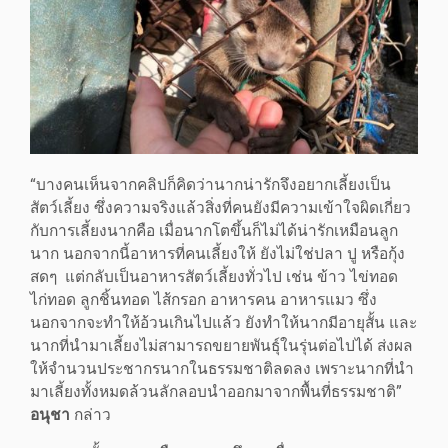
“บางคนเห็นจากคลิปก็คิดว่านากน่ารักจึงอยากเลี้ยงเป็น
สัตว์เลี้ยง ซึ่งความจริงแล้วสิ่งที่คนยังมีความเข้าใจผิดเกี่ยว
กับการเลี้ยงนากคือ เมื่อนากโตขึ้นก็ไม่ได้น่ารักเหมือนลูก
นาก นอกจากนี้อาหารที่คนเลี้ยงให้ ยังไม่ใช่ปลา ปู หรือกุ้ง
สดๆ แต่กลับเป็นอาหารสัตว์เลี้ยงทั่วไป เช่น ข้าว ไข่ทอด
ไก่ทอด ลูกชิ้นทอด ไส้กรอก อาหารคน อาหารแมว ซึ่ง
นอกจากจะทำให้อ้วนเกินไปแล้ว ยังทำให้นากมีอายุสั้น และ
นากที่นำมาเลี้ยงไม่สามารถขยายพันธุ์ในรุ่นต่อไปได้ ส่งผล
ให้จำนวนประชากรนากในธรรมชาติลดลง เพราะนากที่นำ
มาเลี้ยงทั้งหมดล้วนลักลอบนำออกมาจากพื้นที่ธรรมชาติ”
อนุชา
กล่าว