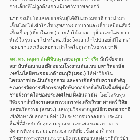
การเลี้ยงที่ไม่ถูกต้องตามนิเวศวิทยาของสัตว์
นาก
จะเติบโตและขยายพันธุ์ได้ดีในธรรมชาติ การนำมา
เลี้ยงโดยไม่เข้าใจเรื่องสุขภาพของนากและเลี้ยงเหมือนสัตว์
เลี้ยงอื่นๆ (เลี้ยงในกรง) อาจทำให้นากอายุสั้น และไม่ขยาย
พันธุ์ในรุ่นต่อๆ ไป หรือพอเลี้ยงโตแล้วนำไปปล่อยก็มีโอกาส
รอดยากและเสี่ยงต่อการนำโรคไปสู่นากในธรรมชาติ
ผศ. ดร. นฤมล ตันติพิษณุ
และ
อนุชา ขำจริง
นักวิจัยจาก
สถาบันพัฒนาและฝึกอบรมโรงงานต้นแบบ มหาวิทยาลัย
เทคโนโลยีพระจอมเกล้าธนบุรี (มจธ.)
ได้ทำวิจัยใน
โครงการประเมินภัยคุกคาม และการจัดลำดับความสำคัญ
ของการจัดการเพื่อการอนุรักษ์นากอย่างยั่งยืนในพื้นที่ชุ่มน้ำ
ชายฝั่งภาคใต้ของประเทศไทย ฝั่งอันดามัน
โดยได้รับทุน
วิจัยจาก
สำนักงานคณะกรรมการส่งเสริมวิทยาศาสตร์ วิจัย
และนวัตกรรม (สกสว.)
และทุนวิจัยจาก
มูลนิธิกระจกอาซาฮี
เพื่อศึกษาภัยคุกคามที่ทำให้ประชากรนากลดลง ประเมิน
พื้นที่ที่มีระดับภัยคุกคามรุนแรง และเสนอแนวทางการ
จัดการที่เหมาะสมต่อหน่วยงานที่เกี่ยวข้อง อาทิ กรม
ทรัพยากรทางทะเลและชายฝั่ง กรมอุทยานแห่งชาติสัตว์ป่า