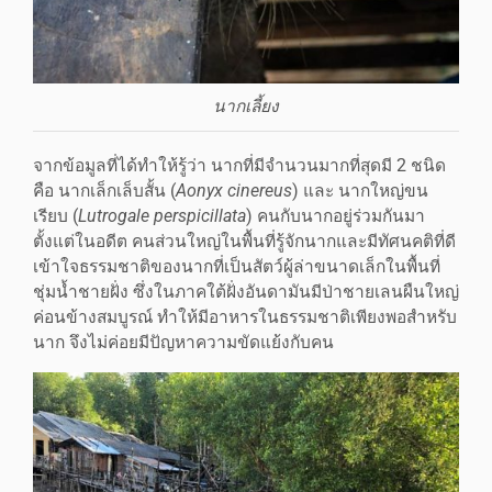
นากเลี้ยง
จากข้อมูลที่ได้ทำให้รู้ว่า นากที่มีจำนวนมากที่สุดมี 2 ชนิด
คือ นากเล็กเล็บสั้น (
Aonyx cinereus
) และ นากใหญ่ขน
เรียบ (
Lutrogale perspicillata
) คนกับนากอยู่ร่วมกันมา
ตั้งแต่ในอดีต คนส่วนใหญ่ในพื้นที่รู้จักนากและมีทัศนคติที่ดี
เข้าใจธรรมชาติของนากที่เป็นสัตว์ผู้ล่าขนาดเล็กในพื้นที่
ชุ่มน้ำชายฝั่ง ซึ่งในภาคใต้ฝั่งอันดามันมีป่าชายเลนผืนใหญ่
ค่อนข้างสมบูรณ์ ทำให้มีอาหารในธรรมชาติเพียงพอสำหรับ
นาก จึงไม่ค่อยมีปัญหาความขัดแย้งกับคน