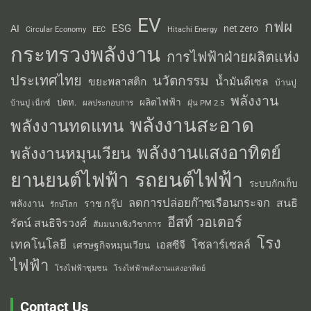
EV
กฟผ
ESG
AI
net zero
Circular Economy
EEC
Hitachi Energy
กระทรวงพลังงาน
การไฟฟ้าฝ่ายผลิตแห่ง
ประเทศไทย
นวัตกรรม
น้ำมันดีเซล
ขยะพลาสติก
บ้านปู
พลังงาน
ผลิตไฟฟ้า
ปตท.
ผลประกอบการ
บ้านปู เน็กซ์
ฝุ่น PM 2.5
พลังงานสะอาด
พลังงานทดแทน
พลังงานแสงอาทิตย์
พลังงานหมุนเวียน
รถยนต์ไฟฟ้า
ยานยนต์ไฟฟ้า
ระบบกักเก็บ
ลดการปล่อยก๊าซเรือนกระจก
สนธิ
พลังงาน
ราช กรุ๊ป
รักษ์โลก
อีสท์ วอเตอร์
รัตน์ สนธิจิรวงศ์
สัมมนาเชิงวิชาการ
โรง
เทคโนโลยี
โซลาร์เซลล์
เอสซีจี
เศรษฐกิจหมุนเวียน
ไฟฟ้า
โรงไฟฟ้าชุมชน
โรงไฟฟ้าพลังงานแสงอาทิตย์
Contact Us