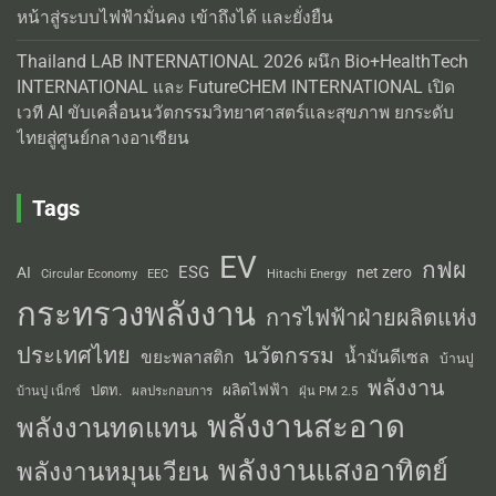
หน้าสู่ระบบไฟฟ้ามั่นคง เข้าถึงได้ และยั่งยืน
Thailand LAB INTERNATIONAL 2026 ผนึก Bio+HealthTech
INTERNATIONAL และ FutureCHEM INTERNATIONAL เปิด
เวที AI ขับเคลื่อนนวัตกรรมวิทยาศาสตร์และสุขภาพ ยกระดับ
ไทยสู่ศูนย์กลางอาเซียน
Tags
EV
กฟผ
ESG
AI
net zero
Circular Economy
EEC
Hitachi Energy
กระทรวงพลังงาน
การไฟฟ้าฝ่ายผลิตแห่ง
ประเทศไทย
นวัตกรรม
น้ำมันดีเซล
ขยะพลาสติก
บ้านปู
พลังงาน
ผลิตไฟฟ้า
ปตท.
ผลประกอบการ
บ้านปู เน็กซ์
ฝุ่น PM 2.5
พลังงานสะอาด
พลังงานทดแทน
พลังงานแสงอาทิตย์
พลังงานหมุนเวียน