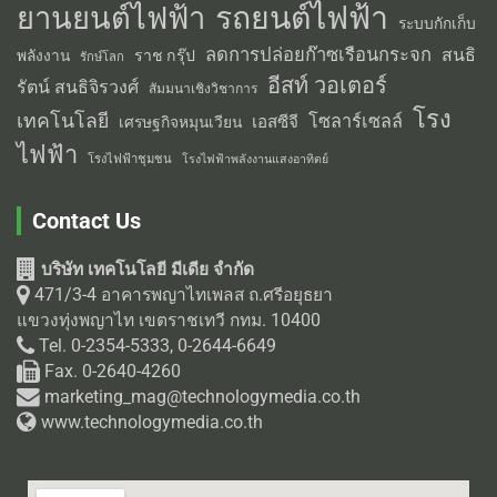
รถยนต์ไฟฟ้า
ยานยนต์ไฟฟ้า
ระบบกักเก็บ
ลดการปล่อยก๊าซเรือนกระจก
สนธิ
พลังงาน
ราช กรุ๊ป
รักษ์โลก
อีสท์ วอเตอร์
รัตน์ สนธิจิรวงศ์
สัมมนาเชิงวิชาการ
โรง
เทคโนโลยี
โซลาร์เซลล์
เอสซีจี
เศรษฐกิจหมุนเวียน
ไฟฟ้า
โรงไฟฟ้าชุมชน
โรงไฟฟ้าพลังงานแสงอาทิตย์
Contact Us
บริษัท เทคโนโลยี มีเดีย จำกัด
471/3-4 อาคารพญาไทเพลส ถ.ศรีอยุธยา
แขวงทุ่งพญาไท เขตราชเทวี กทม. 10400
Tel. 0-2354-5333, 0-2644-6649
Fax. 0-2640-4260
marketing_mag@technologymedia.co.th
www.technologymedia.co.th