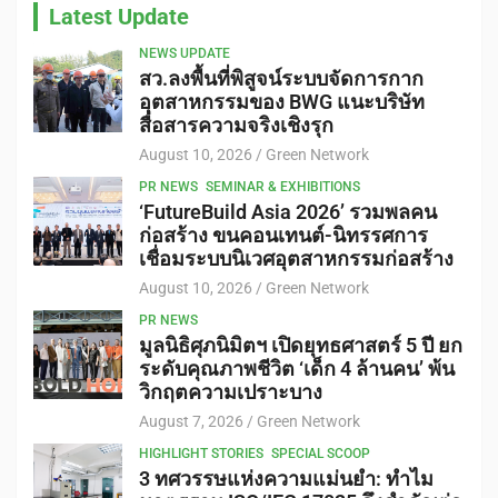
Latest Update
NEWS UPDATE
สว.ลงพื้นที่พิสูจน์ระบบจัดการกาก
อุตสาหกรรมของ BWG แนะบริษัท
สื่อสารความจริงเชิงรุก
August 10, 2026
Green Network
PR NEWS
SEMINAR & EXHIBITIONS
‘FutureBuild Asia 2026’ รวมพลคน
ก่อสร้าง ขนคอนเทนต์-นิทรรศการ
เชื่อมระบบนิเวศอุตสาหกรรมก่อสร้าง
August 10, 2026
Green Network
PR NEWS
มูลนิธิศุภนิมิตฯ เปิดยุทธศาสตร์ 5 ปี ยก
ระดับคุณภาพชีวิต ‘เด็ก 4 ล้านคน’ พ้น
วิกฤตความเปราะบาง
August 7, 2026
Green Network
HIGHLIGHT STORIES
SPECIAL SCOOP
3 ทศวรรษแห่งความแม่นยำ: ทำไม