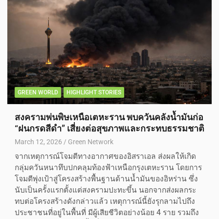
GREEN WORLD
HIGHLIGHT STORIES
สงครามพ่นพิษเหนือเตหะราน พบควันคลังน้ำมันก่อ
“ฝนกรดสีดำ” เสี่ยงต่อสุขภาพและกระทบธรรมชาติ
March 12, 2026
Green Network
จากเหตุการณ์โจมตีทางอากาศของอิสราเอล ส่งผลให้เกิด
กลุ่มควันหนาทึบปกคลุมท้องฟ้าเหนือกรุงเตหะราน โดยการ
โจมตีพุ่งเป้าสู่โครงสร้างพื้นฐานด้านน้ำมันของอิหร่าน ซึ่ง
นับเป็นครั้งแรกตั้งแต่สงครามปะทะขึ้น นอกจากส่งผลกระ
ทบต่อโครงสร้างดังกล่าวแล้ว เหตุการณ์นี้ยังรุกลามไปถึง
ประชาชนที่อยู่ในพื้นที่ มีผู้เสียชีวิตอย่างน้อย 4 ราย รวมถึง