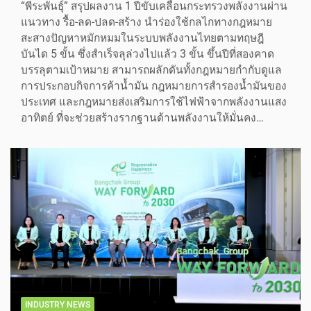
“พีระพันธุ์” สรุปผลงาน 1 ปีขับเคลื่อนกระทรวงพลังงานผ่าน
แนวทาง รื้อ-ลด-ปลด-สร้าง นำร่องใช้กลไกทางกฎหมาย
สะสางปัญหาหมักหมมในระบบพลังงานไทยตามทฤษฎี
บันได 5 ขั้น ซึ่งสำเร็จลุล่วงไปแล้ว 3 ขั้น ขึ้นปีที่สองคาด
บรรลุตามเป้าหมาย สามารถผลักดันทั้งกฎหมายกำกับดูแล
การประกอบกิจการค้าน้ำมัน กฎหมายการสํารองน้ำมันของ
ประเทศ และกฎหมายส่งเสริมการใช้ไฟฟ้าจากพลังงานแสง
อาทิตย์ ที่จะช่วยสร้างรากฐานด้านพลังงานให้มั่นคง…
INDUSTRY NEWS