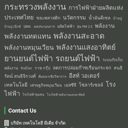
กระทรวงพลังงาน
การไฟฟ้าฝ่ายผลิตแห่ง
ประเทศไทย
นวัตกรรม
น้ำมันดีเซล
ขยะพลาสติก
บ้านปู
พลังงาน
ผลิตไฟฟ้า
ปตท.
ผลประกอบการ
บ้านปู เน็กซ์
ฝุ่น PM 2.5
พลังงานสะอาด
พลังงานทดแทน
พลังงานแสงอาทิตย์
พลังงานหมุนเวียน
รถยนต์ไฟฟ้า
ยานยนต์ไฟฟ้า
ระบบกักเก็บ
ลดการปล่อยก๊าซเรือนกระจก
สนธิ
พลังงาน
ราช กรุ๊ป
รักษ์โลก
อีสท์ วอเตอร์
รัตน์ สนธิจิรวงศ์
สัมมนาเชิงวิชาการ
โรง
เทคโนโลยี
โซลาร์เซลล์
เอสซีจี
เศรษฐกิจหมุนเวียน
ไฟฟ้า
โรงไฟฟ้าชุมชน
โรงไฟฟ้าพลังงานแสงอาทิตย์
Contact Us
บริษัท เทคโนโลยี มีเดีย จำกัด