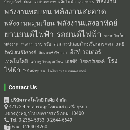
พลังงาน
ผลิตไฟฟ้า
ปตท.
ผลประกอบการ
บ้านปู เน็กซ์
ฝุ่น PM 2.5
พลังงานสะอาด
พลังงานทดแทน
พลังงานแสงอาทิตย์
พลังงานหมุนเวียน
รถยนต์ไฟฟ้า
ยานยนต์ไฟฟ้า
ระบบกักเก็บ
ลดการปล่อยก๊าซเรือนกระจก
สนธิ
พลังงาน
ราช กรุ๊ป
รักษ์โลก
อีสท์ วอเตอร์
รัตน์ สนธิจิรวงศ์
สัมมนาเชิงวิชาการ
โรง
เทคโนโลยี
โซลาร์เซลล์
เอสซีจี
เศรษฐกิจหมุนเวียน
ไฟฟ้า
โรงไฟฟ้าชุมชน
โรงไฟฟ้าพลังงานแสงอาทิตย์
Contact Us
บริษัท เทคโนโลยี มีเดีย จำกัด
471/3-4 อาคารพญาไทเพลส ถ.ศรีอยุธยา
แขวงทุ่งพญาไท เขตราชเทวี กทม. 10400
Tel. 0-2354-5333, 0-2644-6649
Fax. 0-2640-4260